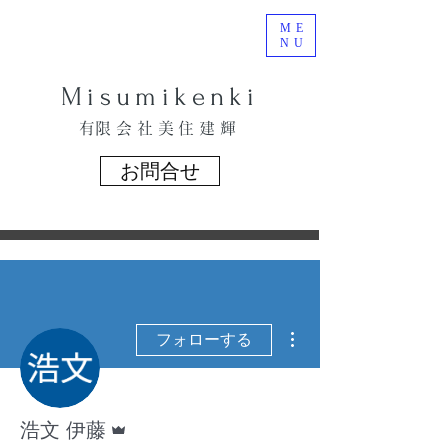
ME
NU
​Misumikenki
​有限会社美住建輝
お問合せ
その他
フォローする
管理者
浩文 伊藤