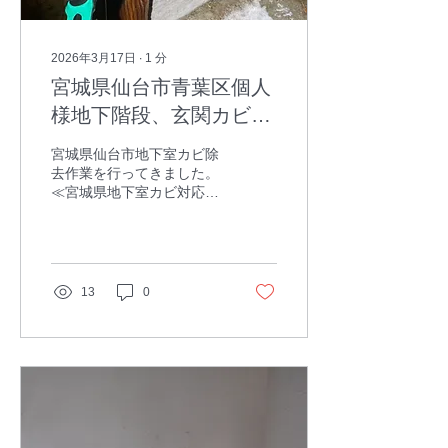
2026年3月17日
∙
1
分
宮城県仙台市青葉区個人
様地下階段、玄関カビ除
去
宮城県仙台市地下室カビ除
去作業を行ってきました。
≪宮城県地下室カビ対応地
域≫仙台市、石巻市、塩竃
市、気仙沼市、白石市、名
取市、角田市、多賀城市、
岩沼市、登米市、栗原市、
東松島市、大崎市、富谷
13
0
市、刈田郡蔵王町、七ヶ宿
町、柴田郡大河原町、村田
町、柴田町、川崎町、伊具
郡丸森町、亘理郡亘理町、
山元町、宮城郡松島町、七
ヶ浜町、利府町、黒川郡大
和町、大郷町、大衡村、加
美郡色麻町、加美町、遠田