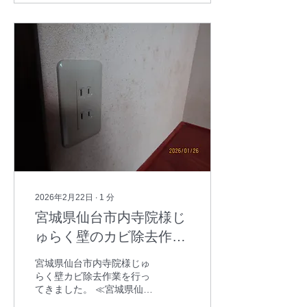
松島市、大崎市、富谷市、
刈田郡蔵王町、七ヶ宿町、
柴田郡大河原町、村田町、
柴田町、川崎町、伊具郡丸
森町、亘理郡亘理町、山元
町、宮城郡松島町、七ヶ浜
町、利府町、黒川郡大和
町、大郷町、大衡村、加美
郡色麻町、加美町、遠田郡
涌谷町、美里町、牡鹿郡女
川町、本吉郡南三陸町
2026年2月22日
∙
1
分
宮城県仙台市内寺院様じ
ゅらく壁のカビ除去作業
を行いました。
宮城県仙台市内寺院様じゅ
らく壁カビ除去作業を行っ
てきました。 ≪宮城県仙台
市じゅらく壁カビ、京壁カ