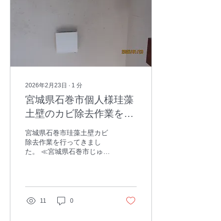
郡涌谷町、美里町、牡鹿郡
女川町、本吉郡南三陸町
2026年2月23日
∙
1
分
宮城県石巻市個人様珪藻
土壁のカビ除去作業を行
いました。
宮城県石巻市珪藻土壁カビ
除去作業を行ってきまし
た。 ≪宮城県石巻市じゅら
く壁カビ、京壁カビ、しっ
くい壁カビ、塗壁カビ、珪
藻土のカビ除去対応地域≫
仙台市、石巻市、塩竃市、
気仙沼市、白石市、名取
11
0
市、角田市、多賀城市、岩
沼市、登米市、栗原市、東