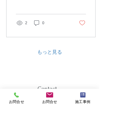
ビ、しっくい壁カビ、塗壁
カビ、珪藻土のカビ除去対
応地域≫仙台市、石巻市、
塩竃市、気仙沼市、白石
2
0
市、名取市、角田市、多賀
城市、岩沼市、登米市、栗
原市、東松島市、大崎市、
富谷市、刈田郡蔵王町、七
ヶ宿町、柴田郡大河原町、
もっと見る
村田町、柴田町、川崎町、
伊具郡丸森町、亘理郡亘理
町、山元町、宮城郡松島
町、七ヶ浜町、利府町、黒
川郡大和町、大郷町、大衡
村、加美郡色麻町、加美
Contact
町、遠田郡涌谷町、美里
町、牡鹿郡女川町、本吉郡
お問合せ
お問合せ
施工事例
南三陸町
お気軽にお問合せください。
カビ滅菌、調査、検査、対策・外回り洗浄
掃除で取れない汚れは特殊洗浄、
その他
お気軽にお電話またはウェブフォームよりご相談ください。