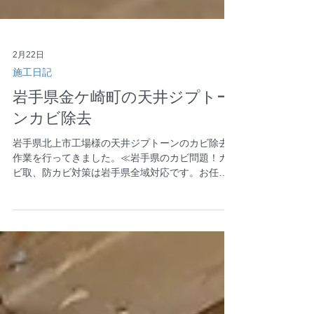
2月22日
施工日記
岩手県金ケ崎町の天井ジプトー
ンカビ除去
岩手県北上市工場様の天井ジプトーンのカビ除去
作業を行ってきました。≪岩手県のカビ問題！カ
ビ取、防カビ対策は岩手県全域対応です。お任せ
下さい。≫ 盛岡市、宮古市、大船渡市、花巻市、
北上市、久慈市、遠野市、一関市、陸前高田市、
釜石市、二戸市、八幡平市、奥州市、滝沢市、岩
手郡、雫石町、葛巻町、岩手町、紫波郡、紫波
町、矢巾町、和賀郡、西和賀町、金ヶ崎町、西磐
井郡、平泉町、気仙郡、住田町、上閉伊郡、大槌
町、下閉伊郡、山田町、岩泉町、田野畑村、普代