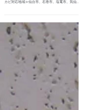
ットカビ除去
宮城県仙台市泉区個人様住宅クローゼットカビ除
去作業を行ってきました。 ≪宮城県クローゼット
カビ対応地域≫仙台市、石巻市、塩竃市、気仙沼
市、白石市、名取市、角田市、多賀城市、岩沼
市、登米市、栗原市、東松島市、大崎市、富谷
市、刈田郡蔵王町、七ヶ宿町、柴田郡大河原町、
村田町、柴田町、川崎町、伊具郡丸森町、亘理郡
亘理町、山元町、宮城郡松島町、七ヶ浜町、利府
町、黒川郡大和町、大郷町、大衡村、加美郡色麻
町、加美町、遠田郡涌谷町、美里町、牡鹿郡女川
町、本吉郡南三陸町