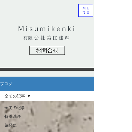
ME
NU
​Misumikenki
​有限会社美住建輝
お問合せ
ブログ
全ての記事
全ての記事
特殊洗浄
気軽に