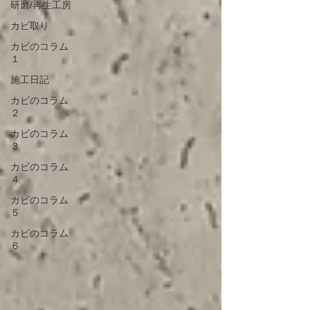
研磨/再生工房
カビ取り
カビのコラム
１
施工日記
カビのコラム
２
カビのコラム
３
カビのコラム
４
カビのコラム
５
カビのコラム
６