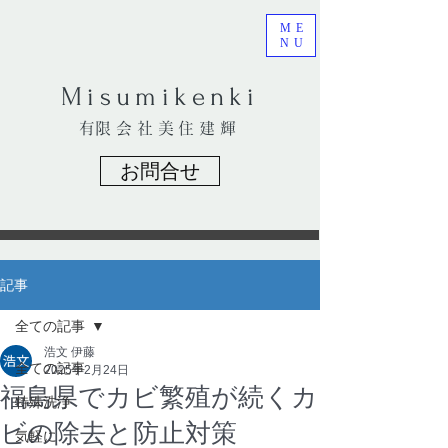
ME
NU
​Misumikenki
​有限会社美住建輝
お問合せ
記事
全ての記事
浩文 伊藤
全ての記事
2025年2月24日
福島県でカビ繁殖が続くカ
特殊洗浄
ビの除去と防止対策
気軽に