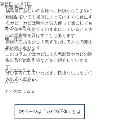
更新日：
4月7日
研磨/再生工房
福島県にお住いの皆様へ。日頃からこまめに
掃除していても場所によってはすぐに発生す
カビ取り
るカビ。カビは時間と労力使って除去しても
カビのコラム１
すぐに生えてきてそのままにしていると人体
への悪影響を及ぼすこともあります。
施工日記
普段の生活を少し工夫するだけでカビの発生
率は低くなります。
カビのコラム２
このコラムではカビによる悪影響やカビの除
カビのコラム３
去、カビの防止策などをご紹介していきま
す。
カビのコラム４
ぜひ参考にしていただき、快適な生活を手に
入れてください。
カビのコラム５
カビのコラム６
|次ページは「カビの正体」とは