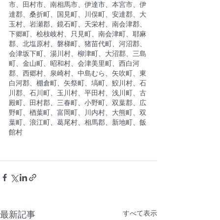
市、田村市、南相馬市、伊達市、本宮市、伊
達郡、桑折町、国見町、川俣町、安達郡、大
玉村、岩瀬郡、鏡石町、天栄村、南会津郡、
下郷町、桧枝岐村、只見町、南会津町、耶麻
郡、北塩原村、磐梯町、猪苗代町、河沼郡、
会津坂下町、湯川村、柳津町、大沼郡、三島
町、金山町、昭和村、会津美里町、西白河
郡、西郷村、泉崎村、中島むら、矢吹町、東
白河郡、棚倉町、矢祭町、塙町、鮫川村、石
川郡、石川町、玉川村、平田村、浅川町、古
殿町、田村郡、三春町、小野町、双葉郡、広
野町、楢葉町、富岡町、川内村、大熊町、双
葉町、浪江町、葛尾村、相馬郡、新地町、飯
館村
すべて表示
最新記事