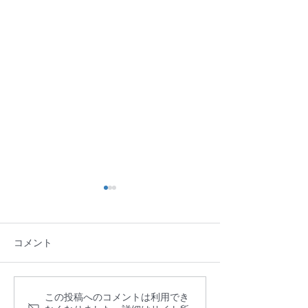
コメント
この投稿へのコメントは利用でき
福島県福島市｜カビ問題
福島県で発生繁