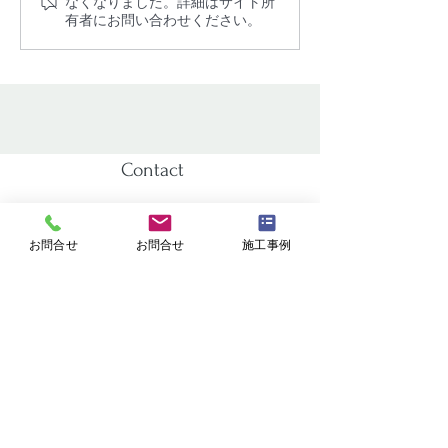
なくなりました。詳細はサイト所
のカビ除去とカビ防止策
るカビ問題のカ
有者にお問い合わせください。
は専門業者のミスミへ
とカビの防止策
Contact
お気軽にお問合せください。
お問合せ
お問合せ
施工事例
カビ滅菌、調査、検査、対策・外回り洗浄
掃除で取れない汚れは特殊洗浄、
その他
お気軽にお電話またはウェブフォームよりご相談ください。
🆓0120-829-259
平日 9:00～18:00（不定休）