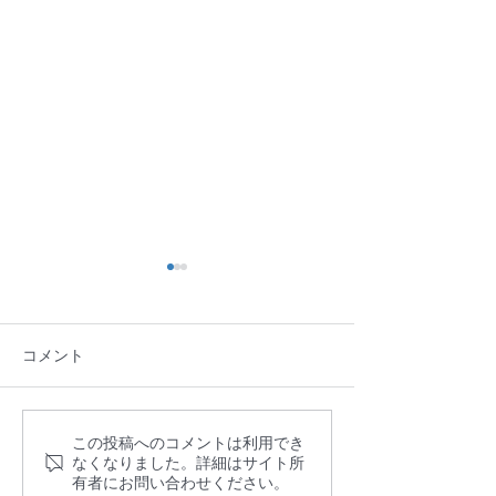
コメント
この投稿へのコメントは利用でき
宮城県仙台市の外壁、外
大浴場の汚れは
なくなりました。詳細はサイト所
回りの汚れはミスミが解
さい！
有者にお問い合わせください。