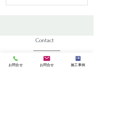
決！
Contact
お気軽にお問合せください。
お問合せ
お問合せ
施工事例
カビ滅菌、調査、検査、対策・外回り洗浄
掃除で取れない汚れは特殊洗浄、
その他
お気軽にお電話またはウェブフォームよりご相談ください。
🆓0120-829-259
平日 9:00～18:00（不定休）