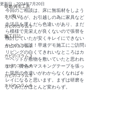
更新日：
2024年7月20日
研磨/再生工房
今回のご相談は、床に無垢材をしよう
カビ取り
しているが、お引越しの為に家具など
生活品を運んだら色違いがあり、まだ
カビのコラム１
ら模様で見栄えが良くないので張替を
施工日記
検討していたが安くキレイにできない
かとのご相談！早速デモ施工にご訪問↓
カビのコラム２
リビングの白くてきれいなところはカ
カビのコラム３
ーペットか敷物を敷いていたと思われ
カビのコラム４
ます。黄色のマスキングテープを張っ
た箇所の色違いがわからなくなればキ
カビのコラム５
レイになると思います。まずは研磨を
カビのコラム６
してみたがほとんど変わらず。