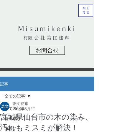
ME
NU
​Misumikenki
​有限会社美住建輝
お問合せ
記事
全ての記事
浩文 伊藤
全ての記事
2019年5月2日
宮城県仙台市の木の染み、
特殊洗浄
汚れもミスミが解決！
気軽に