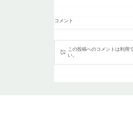
コメント
この投稿へのコメントは利用
い。
カビ臭くてお困りの皆様へ！
仙台市のカビ専門業者がお伝
えいたします。