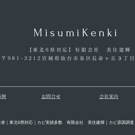
​MisumiKenki
【東北6県対応】​有限会社 美住建輝
​〒981-3212宮城県仙台市泉区長命ヶ丘３丁目
事例
​お問合せ
会社案内
業者｜東北6県対応｜カビ実績多数 有限会社 美住建輝｜カビ原因調査