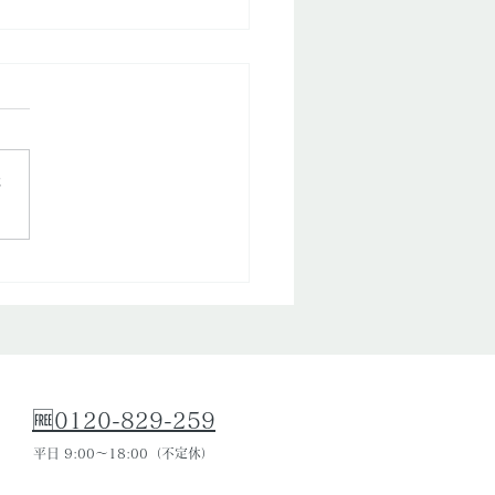
さ
県｜床下浸水、床上浸水
ビ問題、対策をカビ専門
がリスクと対策方法をお
いたします。
🆓0120-829-259
平日 9:00～18:00（不定休）