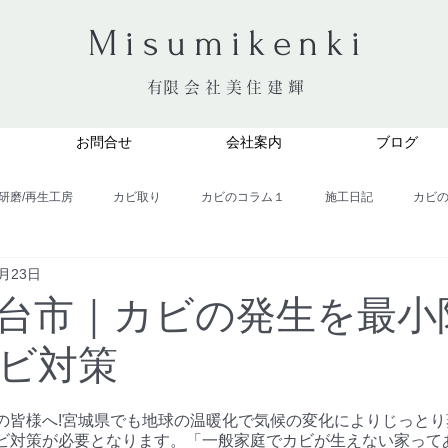
​Misumikenki
​有限会社美住建輝
お問合せ
会社案内
ブログ
研磨/再生工房
カビ取り
カビのコラム１
施工日記
カビ
2月23日
カビのコラム６
台市｜カビの発生を最小
ビ対策
の皆様へ!宮城県でも地球の温暖化で気候の変化によりじっと
ビ対策が必要となります。「一般家庭でカビが生えない家って