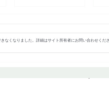
できなくなりました。詳細はサイト所有者にお問い合わせくだ
宮城県｜床下のカビ問題をカ
宮城
ビ専門業者のミスミが解決！
のカ
業者
伝え