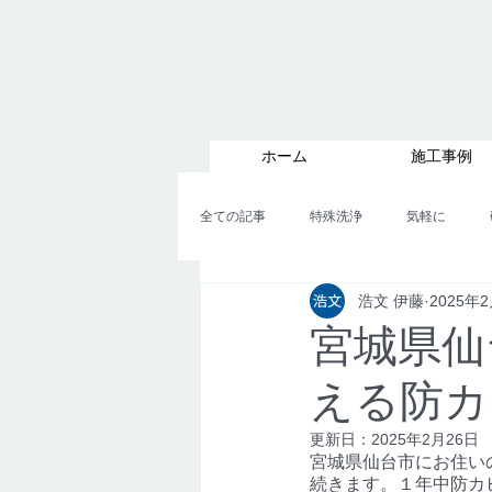
ホーム
施工事例
全ての記事
特殊洗浄
気軽に
浩文 伊藤
2025年
カビのコラム４
カビのコラム５
宮城県仙
える防カ
更新日：
2025年2月26日
宮城県仙台市にお住い
続きます。１年中防カ