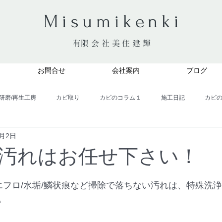
​Misumikenki
​有限会社美住建輝
お問合せ
会社案内
ブログ
研磨/再生工房
カビ取り
カビのコラム１
施工日記
カビ
5月2日
カビのコラム６
汚れはお任せ下さい！
/エフロ/水垢/鱗状痕など掃除で落ちない汚れは、特殊洗
。