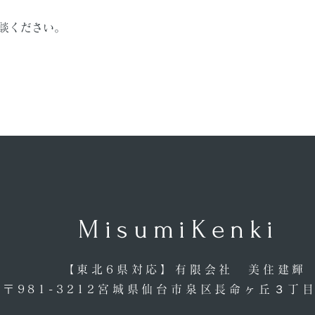
談ください。
​MisumiKenki
【東北6県対応】​有限会社 美住建輝
​〒981-3212宮城県仙台市泉区長命ヶ丘３丁目