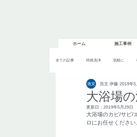
ホーム
施工事例
全ての記事
特殊洗浄
気軽に
浩文 伊藤
2019年
カビのコラム４
カビのコラム５
大浴場の
更新日：
2019年5月29日
大浴場のカビ/サビ
ロにお任せください