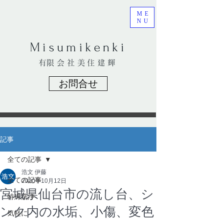
ME
NU
​Misumikenki
​有限会社美住建輝
お問合せ
記事
全ての記事
浩文 伊藤
全ての記事
2020年10月12日
宮城県仙台市の流し台、シ
特殊洗浄
ンク内の水垢、小傷、変色
気軽に