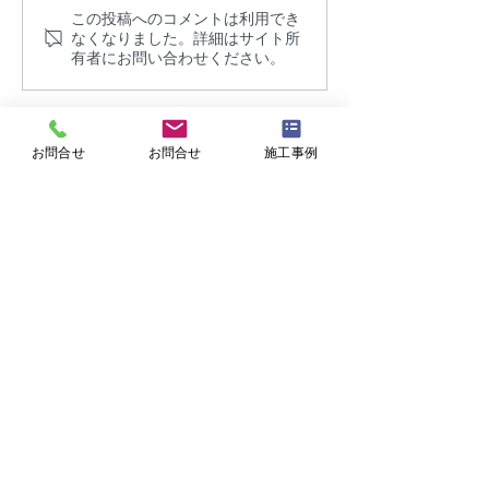
この投稿へのコメントは利用でき
宮城県仙台市の台所流し
諦めていたお風
なくなりました。詳細はサイト所
台の人工大理石（人大）
れご相談下さい
有者にお問い合わせください。
汚れ傷はミスミが解決！
お問合せ
お問合せ
施工事例
Contact
お気軽にお問合せください。
カビ滅菌、調査、検査、対策・外回り洗浄
掃除で取れない汚れは特殊洗浄、
その他
お気軽にお電話またはウェブフォームよりご相談ください。
🆓0120-829-259