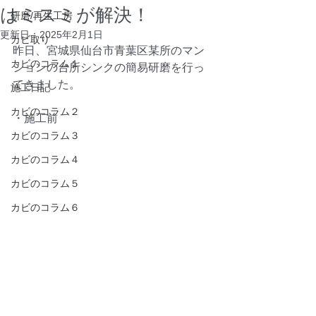
はミスミが解決！
研磨/再生工房
更新日：
2025年2月1日
カビ取り
昨日、宮城県仙台市青葉区某所のマン
カビのコラム１
ションの台所シンクの簡易研磨を行っ
てきました。
施工日記
カビのコラム２
・施工前
カビのコラム３
カビのコラム４
カビのコラム５
カビのコラム６