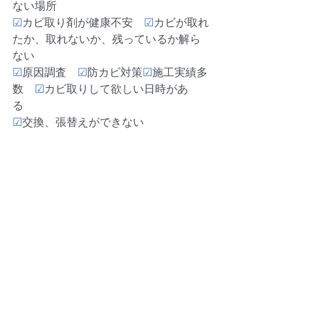
ない場所
☑
カビ取り剤が健康不安　
☑
カビが取れ
たか、取れないか、残っているか解ら
ない　
☑
原因調査　
☑
防カビ対策
☑
施工実績多
数　
☑
カビ取りして欲しい日時があ
る　
☑
交換、張替えができない