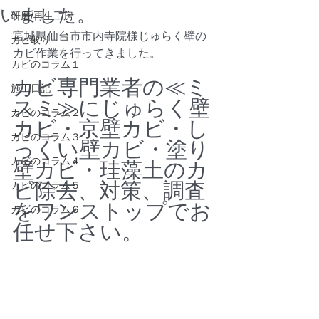
いました。
研磨/再生工房
宮城県仙台市市内寺院様じゅらく壁の
カビ取り
カビ作業を行ってきました。
カビのコラム１
カビ専門業者の≪ミ
施工日記
スミ≫にじゅらく壁
カビのコラム２
カビ・京壁カビ・し
カビのコラム３
っくい壁カビ・塗り
カビのコラム４
壁カビ・珪藻土のカ
ビ除去、対策、調査
カビのコラム５
をワンストップでお
カビのコラム６
任せ下さい。