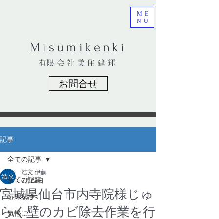
ME
NU
​Misumikenki
​有限会社美住建輝
お問合せ
記事
全ての記事
浩文 伊藤
全ての記事
2月22日
宮城県仙台市内寺院様じゅ
特殊洗浄
らく壁のカビ除去作業を行
気軽に