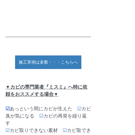
施工実例は多数・・・こちらへ
▼カビの専門業者『ミスミ』へ特に依
頼をおススメする場合▼
☑
あっという間にカビが生えた　
☑
カビ
臭が気になる　
☑
カビの再発を繰り返
す
☑
カビ取りできない素材
　☑
カビ取でき