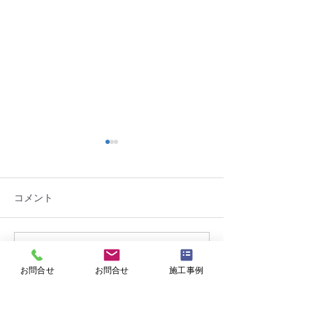
コメント
この投稿へのコメントは利用でき
宮城県石巻市個人様珪藻
岩手県金ケ崎町
なくなりました。詳細はサイト所
お問合せ
お問合せ
施工事例
土壁のカビ除去作業を行
プトーンカビ除
有者にお問い合わせください。
いました。