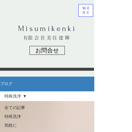
ME
NU
​Misumikenki
​有限会社美住建輝
お問合せ
ブログ
特殊洗浄
全ての記事
特殊洗浄
気軽に